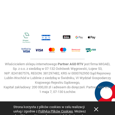
Właścicielem sklepu internetowego
Partner AGD RTV
jest firma MIGAEL
Sp. z o.o. z siedzibą w 07-132 Ostrówek Węgrowski, Łojew 53,
NIP: 8241807576, REGON: 381297482, KRS nr 0000762950 Sąd Rejonowy
Lublin-Wschód w Lublinie z siedzibą w Świdniku, VI Wydział Gospodarczy
Krajowego Rejestru Sądowego,
Kapitał zakładowy: 200 000,00 zł i adresem do doręczeń: Partner AGD RTV,
1 maja 7, 07-130 Łochów.
Strona korzysta z plików cookies w celu realizacji
usług i zgodnie z
Polityką Plików Cookies
. Możesz
Pokaż pełną wersję strony