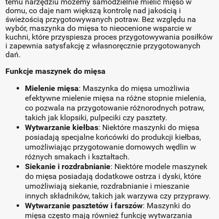
temu narzędziu możemy samodzielnie mielić mięso w
domu, co daje nam większą kontrolę nad jakością i
świeżością przygotowywanych potraw. Bez względu na
wybór, maszynka do mięsa to nieocenione wsparcie w
kuchni, które przyspiesza proces przygotowywania posiłków
i zapewnia satysfakcję z własnoręcznie przygotowanych
dań.
Funkcje maszynek do mięsa
Mielenie mięsa
: Maszynka do mięsa umożliwia
efektywne mielenie mięsa na różne stopnie mielenia,
co pozwala na przygotowanie różnorodnych potraw,
takich jak klopsiki, pulpeciki czy pasztety.
Wytwarzanie kiełbas
: Niektóre maszynki do mięsa
posiadają specjalne końcówki do produkcji kiełbas,
umożliwiając przygotowanie domowych wędlin w
różnych smakach i kształtach.
Siekanie i rozdrabnianie
: Niektóre modele maszynek
do mięsa posiadają dodatkowe ostrza i dyski, które
umożliwiają siekanie, rozdrabnianie i mieszanie
innych składników, takich jak warzywa czy przyprawy.
Wytwarzanie pasztetów i farszów
: Maszynki do
mięsa często mają również funkcję wytwarzania