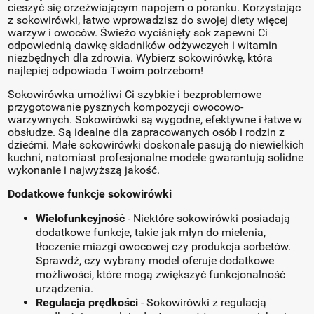
cieszyć się orzeźwiającym napojem o poranku. Korzystając
z sokowirówki, łatwo wprowadzisz do swojej diety więcej
warzyw i owoców. Świeżo wyciśnięty sok zapewni Ci
odpowiednią dawkę składników odżywczych i witamin
niezbędnych dla zdrowia. Wybierz sokowirówkę, która
najlepiej odpowiada Twoim potrzebom!
Sokowirówka umożliwi Ci szybkie i bezproblemowe
przygotowanie pysznych kompozycji owocowo-
warzywnych. Sokowirówki są wygodne, efektywne i łatwe w
obsłudze. Są idealne dla zapracowanych osób i rodzin z
dziećmi. Małe sokowirówki doskonale pasują do niewielkich
kuchni, natomiast profesjonalne modele gwarantują solidne
wykonanie i najwyższą jakość.
Dodatkowe funkcje sokowirówki
Wielofunkcyjność
- Niektóre sokowirówki posiadają
dodatkowe funkcje, takie jak młyn do mielenia,
tłoczenie miazgi owocowej czy produkcja sorbetów.
Sprawdź, czy wybrany model oferuje dodatkowe
możliwości, które mogą zwiększyć funkcjonalność
urządzenia.
Regulacja prędkości
- Sokowirówki z regulacją