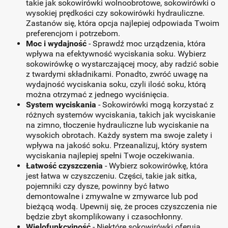
takie jak sokowirówki wolnoobrotowe, sokowirówki o
wysokiej prędkości czy sokowirówki hydrauliczne.
Zastanów się, która opcja najlepiej odpowiada Twoim
preferencjom i potrzebom.
Moc i wydajność
- Sprawdź moc urządzenia, która
wpływa na efektywność wyciskania soku. Wybierz
sokowirówkę o wystarczającej mocy, aby radzić sobie
z twardymi składnikami. Ponadto, zwróć uwagę na
wydajność wyciskania soku, czyli ilość soku, którą
można otrzymać z jednego wyciśnięcia.
System wyciskania
- Sokowirówki mogą korzystać z
różnych systemów wyciskania, takich jak wyciskanie
na zimno, tłoczenie hydrauliczne lub wyciskanie na
wysokich obrotach. Każdy system ma swoje zalety i
wpływa na jakość soku. Przeanalizuj, który system
wyciskania najlepiej spełni Twoje oczekiwania.
Łatwość czyszczenia
- Wybierz sokowirówkę, która
jest łatwa w czyszczeniu. Części, takie jak sitka,
pojemniki czy dysze, powinny być łatwo
demontowalne i zmywalne w zmywarce lub pod
bieżącą wodą. Upewnij się, że proces czyszczenia nie
będzie zbyt skomplikowany i czasochłonny.
Wielofunkcyjność
- Niektóre sokowirówki oferują