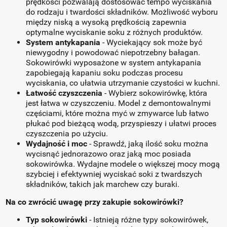
prędkości pozwalają dostosować tempo wyciskania
do rodzaju i twardości składników. Możliwość wyboru
między niską a wysoką prędkością zapewnia
optymalne wyciskanie soku z różnych produktów.
System antykapania
- Wyciekający sok może być
niewygodny i powodować niepotrzebny bałagan.
Sokowirówki wyposażone w system antykapania
zapobiegają kapaniu soku podczas procesu
wyciskania, co ułatwia utrzymanie czystości w kuchni.
Łatwość czyszczenia
- Wybierz sokowirówkę, która
jest łatwa w czyszczeniu. Model z demontowalnymi
częściami, które można myć w zmywarce lub łatwo
płukać pod bieżącą wodą, przyspieszy i ułatwi proces
czyszczenia po użyciu.
Wydajność i moc
- Sprawdź, jaką ilość soku można
wycisnąć jednorazowo oraz jaką moc posiada
sokowirówka. Wydajne modele o większej mocy mogą
szybciej i efektywniej wyciskać soki z twardszych
składników, takich jak marchew czy buraki.
Na co zwrócić uwagę przy zakupie sokowirówki?
Typ sokowirówki
- Istnieją różne typy sokowirówek,