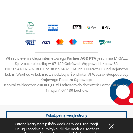
Właścicielem sklepu internetowego
Partner AGD RTV
jest firma MIGAEL
Sp. z o.o. z siedzibą w 07-132 Ostrówek Węgrowski, Łojew 53,
NIP: 8241807576, REGON: 381297482, KRS nr 0000762950 Sąd Rejonowy
Lublin-Wschód w Lublinie z siedzibą w Świdniku, VI Wydział Gospodarczy
Krajowego Rejestru Sądowego,
Kapitał zakładowy: 200 000,00 zł i adresem do doręczeń: Partner AGD RTV,
1 maja 7, 07-130 Łochów.
Pokaż pełną wersję strony
Strona korzysta z plików cookies w celu realizacji
usług i zgodnie z
Polityką Plików Cookies
. Możesz