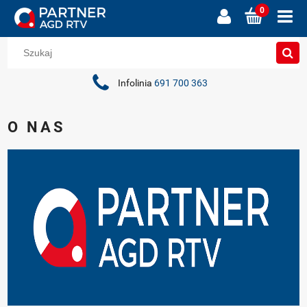
Infolinia
691 700 363
O NAS