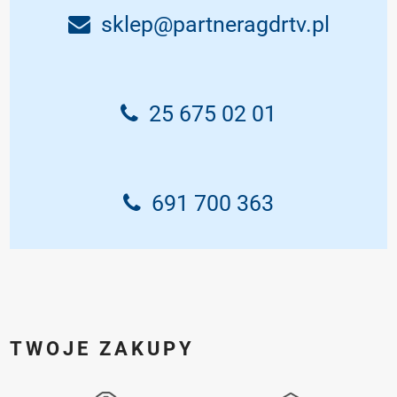
sklep@partneragdrtv.pl
25 675 02 01
691 700 363
TWOJE ZAKUPY