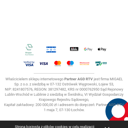
Właścicielem sklepu internetowego
Partner AGD RTV
jest firma MIGAEL
Sp. z o.o. z siedzibą w 07-132 Ostrówek Węgrowski, Łojew 53,
NIP: 8241807576, REGON: 381297482, KRS nr 0000762950 Sąd Rejonowy
Lublin-Wschód w Lublinie z siedzibą w Świdniku, VI Wydział Gospodarczy
Krajowego Rejestru Sądowego,
Kapitał zakładowy: 200 000,00 zł i adresem do doręczeń: Partner AGD RTV,
1 maja 7, 07-130 Łochów.
Strona korzysta z plików cookies w celu realizacji