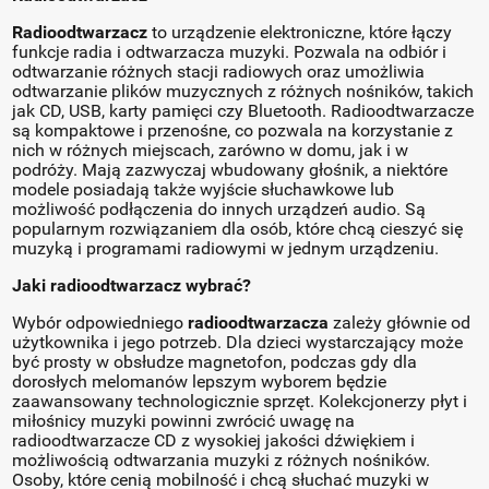
Radioodtwarzacz
to urządzenie elektroniczne, które łączy
funkcje radia i odtwarzacza muzyki. Pozwala na odbiór i
odtwarzanie różnych stacji radiowych oraz umożliwia
odtwarzanie plików muzycznych z różnych nośników, takich
jak CD, USB, karty pamięci czy Bluetooth. Radioodtwarzacze
są kompaktowe i przenośne, co pozwala na korzystanie z
nich w różnych miejscach, zarówno w domu, jak i w
podróży. Mają zazwyczaj wbudowany głośnik, a niektóre
modele posiadają także wyjście słuchawkowe lub
możliwość podłączenia do innych urządzeń audio. Są
popularnym rozwiązaniem dla osób, które chcą cieszyć się
muzyką i programami radiowymi w jednym urządzeniu.
Jaki radioodtwarzacz wybrać?
Wybór odpowiedniego
radioodtwarzacza
zależy głównie od
użytkownika i jego potrzeb. Dla dzieci wystarczający może
być prosty w obsłudze magnetofon, podczas gdy dla
dorosłych melomanów lepszym wyborem będzie
zaawansowany technologicznie sprzęt. Kolekcjonerzy płyt i
miłośnicy muzyki powinni zwrócić uwagę na
radioodtwarzacze CD z wysokiej jakości dźwiękiem i
możliwością odtwarzania muzyki z różnych nośników.
Osoby, które cenią mobilność i chcą słuchać muzyki w