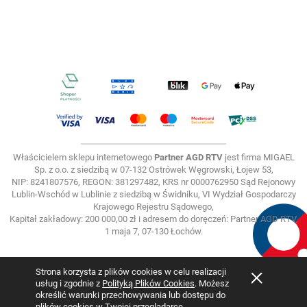
Właścicielem sklepu internetowego
Partner AGD RTV
jest firma MIGAEL
Sp. z o.o. z siedzibą w 07-132 Ostrówek Węgrowski, Łojew 53,
NIP: 8241807576, REGON: 381297482, KRS nr 0000762950 Sąd Rejonowy
Lublin-Wschód w Lublinie z siedzibą w Świdniku, VI Wydział Gospodarczy
Krajowego Rejestru Sądowego,
Kapitał zakładowy: 200 000,00 zł i adresem do doręczeń: Partner AGD RTV,
1 maja 7, 07-130 Łochów.
Strona korzysta z plików cookies w celu realizacji
usług i zgodnie z
Polityką Plików Cookies
. Możesz
Pokaż pełną wersję strony
określić warunki przechowywania lub dostępu do
plików cookies w Twojej przeglądarce.