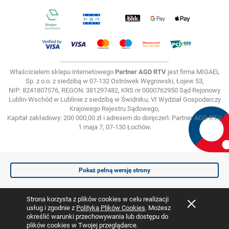
Właścicielem sklepu internetowego
Partner AGD RTV
jest firma MIGAEL
Sp. z o.o. z siedzibą w 07-132 Ostrówek Węgrowski, Łojew 53,
NIP: 8241807576, REGON: 381297482, KRS nr 0000762950 Sąd Rejonowy
Lublin-Wschód w Lublinie z siedzibą w Świdniku, VI Wydział Gospodarczy
Krajowego Rejestru Sądowego,
Kapitał zakładowy: 200 000,00 zł i adresem do doręczeń: Partner AGD RTV,
1 maja 7, 07-130 Łochów.
Pokaż pełną wersję strony
Strona korzysta z plików cookies w celu realizacji
Sklep internetowy Shoper.pl
usług i zgodnie z
Polityką Plików Cookies
. Możesz
określić warunki przechowywania lub dostępu do
plików cookies w Twojej przeglądarce.