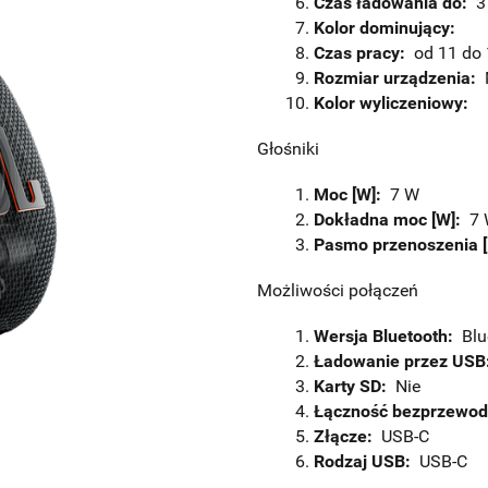
Czas ładowania do:
3
Kolor dominujący:
Czas pracy:
od 11 do 
Rozmiar urządzenia:
M
Kolor wyliczeniowy:
Głośniki
Moc [W]:
7 W
Dokładna moc [W]:
7 
Pasmo przenoszenia [
Możliwości połączeń
Wersja Bluetooth:
Blue
Ładowanie przez USB
Karty SD:
Nie
Łączność bezprzewo
Złącze:
USB-C
Rodzaj USB:
USB-C