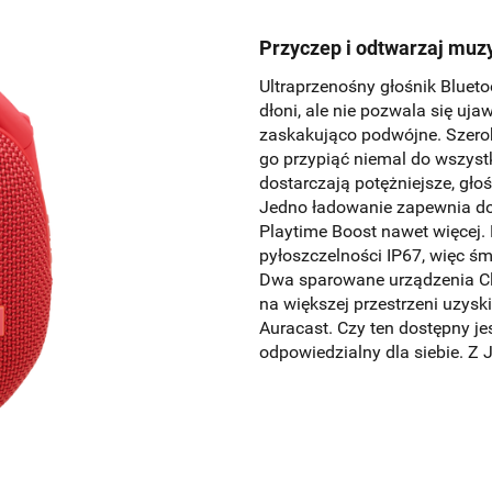
Przyczep i odtwarzaj muz
Ultraprzenośny głośnik Bluetoo
dłoni, ale nie pozwala się uja
zaskakująco podwójne. Szerok
go przypiąć niemal do wszyst
dostarczają potężniejsze, gł
Jedno ładowanie zapewnia do 
Playtime Boost nawet więcej.
pyłoszczelności IP67, więc ś
Dwa sparowane urządzenia Clip
na większej przestrzeni uzys
Auracast. Czy ten dostępny j
odpowiedzialny dla siebie. Z 