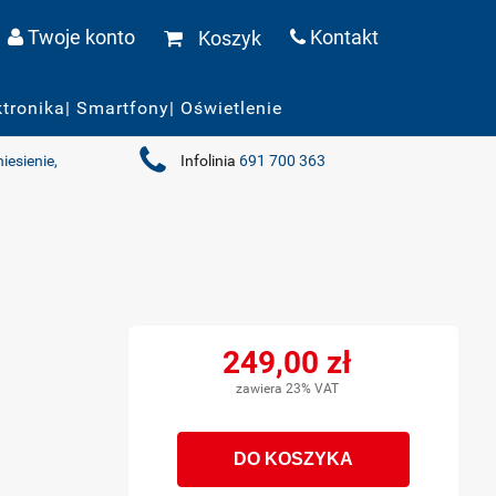
Twoje konto
Kontakt
Koszyk
ktronika| Smartfony| Oświetlenie
iesienie,
Infolinia
691 700 363
249,00 zł
zawiera 23% VAT
DO KOSZYKA