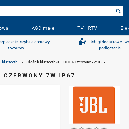
owa
AGD małe
TV i RTV
Ele
ezpiecznie i szybkie dostawy
Usługi dodatkowe - wn
towarów
podłączenie
i bluetooth
»
Głośnik bluetooth JBL CLIP 5 Czerwony 7W IP67
5 CZERWONY 7W IP67