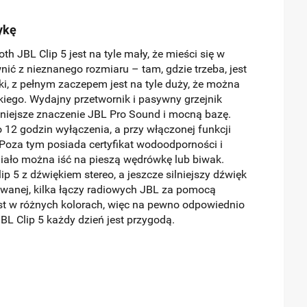
ykę
th JBL Clip 5 jest na tyle mały, że mieści się w
wnić z nieznanego rozmiaru – tam, gdzie trzeba, jest
i, z pełnym zaczepem jest na tyle duży, że można
kiego. Wydajny przetwornik i pasywny grzejnik
ośniejsze znaczenie JBL Pro Sound i mocną bazę.
12 godzin wyłączenia, a przy włączonej funkcji
 Poza tym posiada certyfikat wodoodporności i
miało można iść na pieszą wędrówkę lub biwak.
 5 z dźwiękiem stereo, a jeszcze silniejszy dźwięk
kiwanej, kilka łączy radiowych JBL za pomocą
est w różnych kolorach, więc na pewno odpowiednio
JBL Clip 5 każdy dzień jest przygodą.