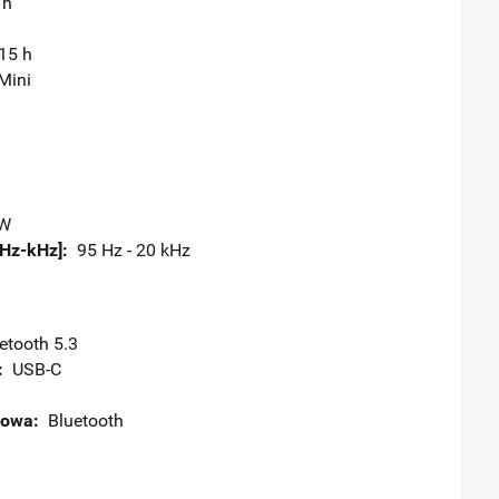
 h
15 h
ini
W
Hz-kHz]:
95 Hz - 20 kHz
tooth 5.3
:
USB-C
dowa:
Bluetooth